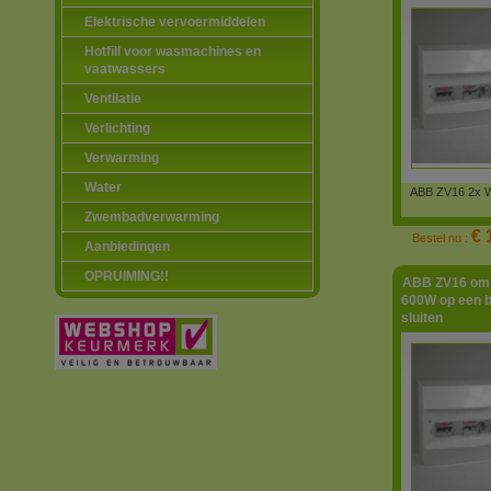
Elektrische vervoermiddelen
Hotfill voor wasmachines en
vaatwassers
Ventilatie
Verlichting
Verwarming
Water
ABB ZV16 2x W
Zwembadverwarming
€ 
Bestel nu :
Aanbiedingen
OPRUIMING!!
ABB ZV16 om p
600W op een b
sluiten