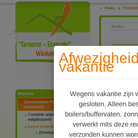
Home
|
Producti
Vorige
Afwezighei
vakantie
Webwinke
Ga naar productinformatie
Anjo kabeldoo
50mm, alu pla
Wegens vakantie zijn w
Webshop
Zonnepanelen PV-systemen
gesloten. Alleen b
elektriciteit
boilers/buffervaten, zon
Complete setaanbiedingen
netgekoppeld
verwerkt mits deze re
Losse onderdelen
Zonnepanelen
verzonden kunnen word