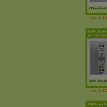
ABB ZV16 2x W
€ 
Bestel nu :
Eaton 1-fase 
voor montage 
Eaton Installat
€ 
Bestel nu :
ABB 1-fase k