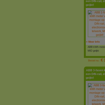
een DIN-rail, 
geijkt!
Meer Info
ABB kWh-meter 
MID geijkt
€ 
Bestel nu :
ABB 3-fasen 
een DIN-rail, 
geijkt!