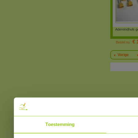
Adereindhuls g
€ 
Bestel nu :
Vorige
Toestemming