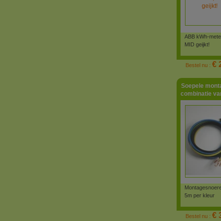
ABB kWh-meter 
MID geijkt!
€ 
Bestel nu :
Soepele mont
combinatie van
Montagesnoere
5m per kleur
€ 
Bestel nu :