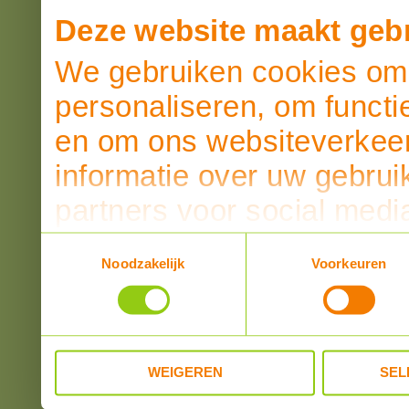
Deze website maakt gebr
We gebruiken cookies om 
personaliseren, om functi
en om ons websiteverkeer
informatie over uw gebrui
partners voor social medi
partners kunnen deze ge
Toestemmingsselectie
Noodzakelijk
Voorkeuren
informatie die u aan ze he
verzameld op basis van u
WEIGEREN
SEL