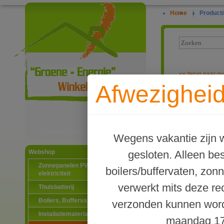
Home
|
Producti
<<
terug naar ov
Afwezigheid
EPDM zelkleve
Ga naar productinformatie
Wegens vakantie zijn w
gesloten. Alleen b
Webshop
Zonnepanelen PV-systemen
boilers/buffervaten, zon
elektriciteit
verwerkt mits deze re
Thuisbatterij
Boilers, Buffervaten en toebehoren
verzonden kunnen word
Installatiematerialen
maandag 17