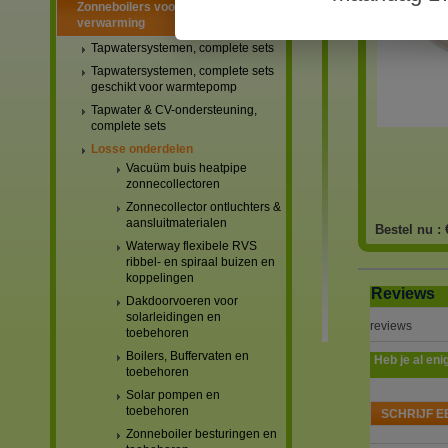
Zonneboilers voor warmtapwater en
verwarming
Tapwatersystemen, complete sets
Tapwatersystemen, complete sets
geschikt voor warmtepomp
Tapwater & CV-ondersteuning,
complete sets
Losse onderdelen
Vacuüm buis heatpipe
zonnecollectoren
Zonnecollector ontluchters &
aansluitmaterialen
Bestel nu :
Waterway flexibele RVS
ribbel- en spiraal buizen en
koppelingen
Reviews
Dakdoorvoeren voor
solarleidingen en
reviews
toebehoren
Boilers, Buffervaten en
Heb je al eni
toebehoren
Solar pompen en
toebehoren
SCHRIJF E
Zonneboiler besturingen en