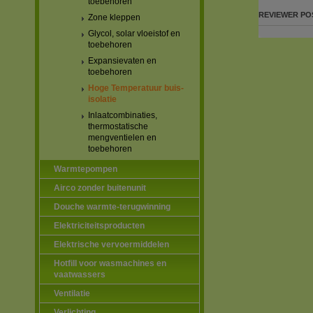
toebehoren
REVIEWER
PO
Zone kleppen
Glycol, solar vloeistof en
toebehoren
Expansievaten en
toebehoren
Hoge Temperatuur buis-
isolatie
Inlaatcombinaties,
thermostatische
mengventielen en
toebehoren
Warmtepompen
Airco zonder buitenunit
Douche warmte-terugwinning
Elektriciteitsproducten
Elektrische vervoermiddelen
Hotfill voor wasmachines en
vaatwassers
Ventilatie
Verlichting