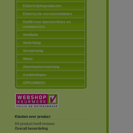
Elektriciteitsproducten
Elektrische vervoermiddelen
Hotfill voor wasmachines en
vaatwassers
Ventilatie
Verlichting
Verwarming
Water
Zwembadverwarming
Aanbiedingen
OPRUIMING!!
Klanten over product
Dit product heeft reviews
Overall beoordeling