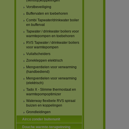
(verloop)koppelingen
Vorstbeveiliging
Buffervaten en toebehoren
Combi Tapwater/drinkwater boiler
en buffervat
Tapwater / drinkwater boilers voor
warmtepompen en toebehoren
RVS Tapwater / drinkwater boilers
voor warmtepompen
Vuilafscheiders
Zonekleppen elektrisch
Mengventielen voor verwarming
(handbediend)
Mengventielen voor verwarming
(elektrisch)
Tado X - Slimme thermostaat en
warmtepompoptimizer
Waterway flexibele RVS spiraal
buizen en koppelingen
Grondleidingen
Airco zonder buitenunit
Douche warmte-terugwinning