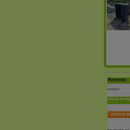
Reviews
reviews
Heb je al eni
SCHRIJF E