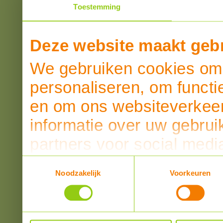
Toestemming
Deze website maakt gebr
We gebruiken cookies om 
personaliseren, om functi
en om ons websiteverkeer
informatie over uw gebrui
partners voor social medi
partners kunnen deze ge
Toestemmingsselectie
Noodzakelijk
Voorkeuren
informatie die u aan ze he
verzameld op basis van u