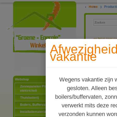
Home
|
Producti
<<
terug naar ov
Afwezighei
Panasonic 3-f
vakantie
incl. SmartCl
Ga naar productinformatie
Wegens vakantie zijn w
Webshop
Zonnepanelen PV-systemen
gesloten. Alleen b
elektriciteit
boilers/buffervaten, zon
Thuisbatterij
verwerkt mits deze re
Boilers, Buffervaten en toebehoren
Installatiematerialen
verzonden kunnen word