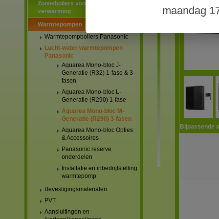
Zonneboilers voor warmtapwater en
maandag 17
verwarming
Warmtepompen
Warmtepompboilers Panasonic
Lucht-water warmtepompen
Panasonic
Aquarea Mono-bloc J-
Generatie (R32) 1-fase & 3-
fasen
Aquarea Mono-bloc L-
Generatie (R290) 1-fase
Aquarea Mono-bloc M-
Generatie (R290) 3-fasen
Bijpassende a
Aquarea Mono-bloc Opties
& Accessoires
Panasonic reserve
onderdelen
Installatie en inbedrijfstelling
warmtepomp
Bevestigingsmaterialen
PVT
Aansluitingen en