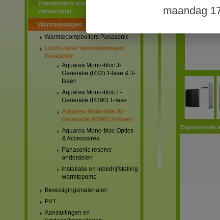
Zonneboilers voor warmtapwater en
maandag 17
verwarming
Warmtepompen
Warmtepompboilers Panasonic
Lucht-water warmtepompen
Panasonic
Aquarea Mono-bloc J-
Generatie (R32) 1-fase & 3-
fasen
Aquarea Mono-bloc L-
Generatie (R290) 1-fase
Aquarea Mono-bloc M-
Generatie (R290) 3-fasen
Bijpassende a
Aquarea Mono-bloc Opties
& Accessoires
Panasonic reserve
onderdelen
Installatie en inbedrijfstelling
warmtepomp
Bevestigingsmaterialen
PVT
Aansluitingen en