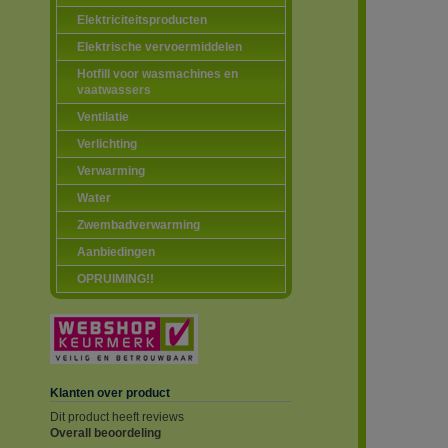
Elektriciteitsproducten
Elektrische vervoermiddelen
Hotfill voor wasmachines en
vaatwassers
Ventilatie
Verlichting
Verwarming
Water
Zwembadverwarming
Aanbiedingen
OPRUIMING!!
Klanten over product
Dit product heeft reviews
Overall beoordeling