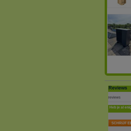
Reviews
reviews
Heb je al eni
SCHRIJF E