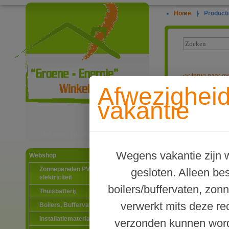
Home
|
Producti
<<
terug naar ov
Afwezighei
Panasonic 3-f
vakantie
binnenunit, in
Ga naar productinformatie
Wegens vakantie zijn w
Webshop
Zonnepanelen PV-systemen
gesloten. Alleen b
elektriciteit
boilers/buffervaten, zon
Thuisbatterij
verwerkt mits deze re
Boilers, Buffervaten en toebehoren
Installatiematerialen
verzonden kunnen word