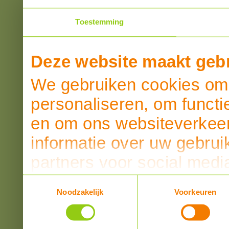
Toestemming
Deze website maakt gebr
We gebruiken cookies om 
personaliseren, om functi
en om ons websiteverkeer
informatie over uw gebrui
partners voor social medi
partners kunnen deze ge
Toestemmingsselectie
Noodzakelijk
Voorkeuren
informatie die u aan ze he
verzameld op basis van u