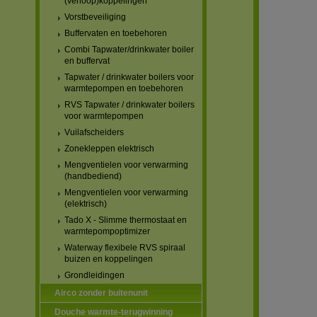
(verloop)koppelingen
Vorstbeveiliging
Buffervaten en toebehoren
Combi Tapwater/drinkwater boiler
en buffervat
Tapwater / drinkwater boilers voor
warmtepompen en toebehoren
RVS Tapwater / drinkwater boilers
voor warmtepompen
Vuilafscheiders
Zonekleppen elektrisch
Mengventielen voor verwarming
(handbediend)
Mengventielen voor verwarming
(elektrisch)
Tado X - Slimme thermostaat en
warmtepompoptimizer
Waterway flexibele RVS spiraal
buizen en koppelingen
Grondleidingen
Airco zonder buitenunit
Douche warmte-terugwinning