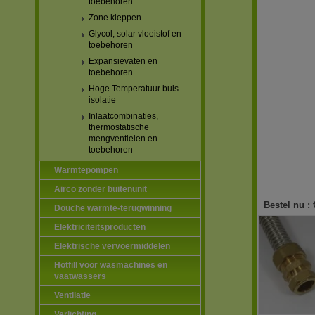
toebehoren
Zone kleppen
Glycol, solar vloeistof en
toebehoren
Expansievaten en
toebehoren
Hoge Temperatuur buis-
isolatie
Inlaatcombinaties,
thermostatische
mengventielen en
toebehoren
Warmtepompen
Airco zonder buitenunit
Bestel nu :
Douche warmte-terugwinning
Elektriciteitsproducten
Elektrische vervoermiddelen
Hotfill voor wasmachines en
vaatwassers
Ventilatie
Verlichting