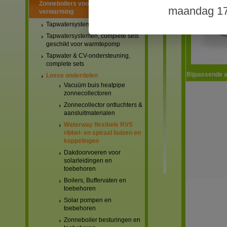
Zonneboilers voor warmtapwater en
maandag 17
verwarming
Tapwatersystemen, complete sets
Tapwatersystemen, complete sets
geschikt voor warmtepomp
Tapwater & CV-ondersteuning,
complete sets
Bijpassende a
Losse onderdelen
Vacuüm buis heatpipe
zonnecollectoren
Zonnecollector ontluchters &
aansluitmaterialen
Waterway flexibele RVS
ribbel- en spiraal buizen en
koppelingen
Dakdoorvoeren voor
solarleidingen en
toebehoren
Boilers, Buffervaten en
toebehoren
Solar pompen en
toebehoren
Zonneboiler besturingen en