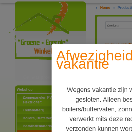
Home
|
Producti
<<
terug naar ov
Afwezighei
Waterway dubb
vakantie
Ga naar productinformatie
Wegens vakantie zijn w
Webshop
Zonnepanelen PV-systemen
gesloten. Alleen b
elektriciteit
boilers/buffervaten, zon
Thuisbatterij
verwerkt mits deze re
Boilers, Buffervaten en toebehoren
Installatiematerialen
verzonden kunnen word