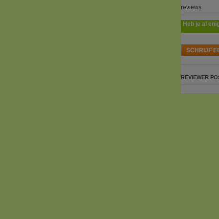
reviews
Heb je al eni
SCHRIJF E
REVIEWER
PO