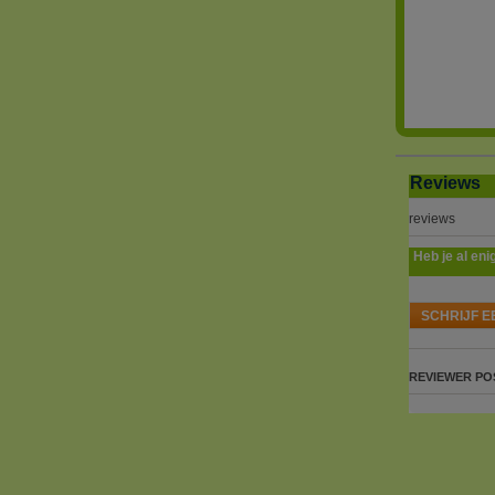
Reviews
reviews
Heb je al eni
SCHRIJF E
REVIEWER
PO