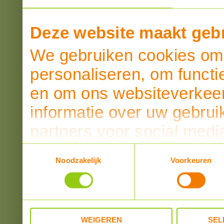
Deze website maakt gebr
We gebruiken cookies om 
personaliseren, om functi
en om ons websiteverkeer
informatie over uw gebrui
partners voor social medi
partners kunnen deze ge
Toestemmingsselectie
Noodzakelijk
Voorkeuren
informatie die u aan ze he
verzameld op basis van u
WEIGEREN
SEL