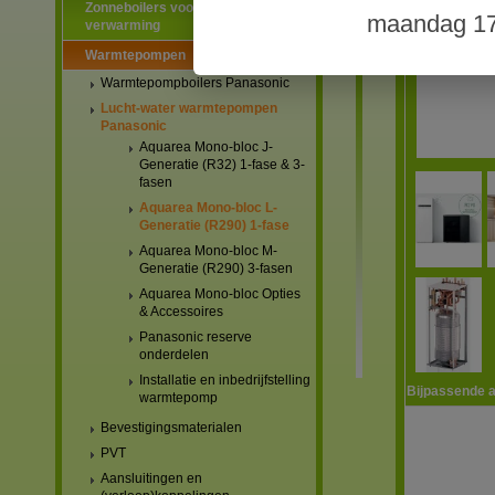
Zonneboilers voor warmtapwater en
maandag 17
verwarming
Warmtepompen
Warmtepompboilers Panasonic
Lucht-water warmtepompen
Panasonic
Aquarea Mono-bloc J-
Generatie (R32) 1-fase & 3-
fasen
Aquarea Mono-bloc L-
Generatie (R290) 1-fase
Aquarea Mono-bloc M-
Generatie (R290) 3-fasen
Aquarea Mono-bloc Opties
& Accessoires
Panasonic reserve
onderdelen
Installatie en inbedrijfstelling
Bijpassende a
warmtepomp
Bevestigingsmaterialen
PVT
Aansluitingen en