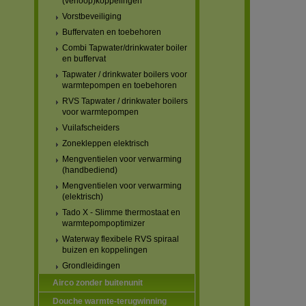
(verloop)koppelingen
Vorstbeveiliging
Buffervaten en toebehoren
Combi Tapwater/drinkwater boiler
en buffervat
Tapwater / drinkwater boilers voor
warmtepompen en toebehoren
RVS Tapwater / drinkwater boilers
voor warmtepompen
Vuilafscheiders
Zonekleppen elektrisch
Mengventielen voor verwarming
(handbediend)
Mengventielen voor verwarming
(elektrisch)
Tado X - Slimme thermostaat en
warmtepompoptimizer
Waterway flexibele RVS spiraal
buizen en koppelingen
Grondleidingen
Airco zonder buitenunit
Douche warmte-terugwinning