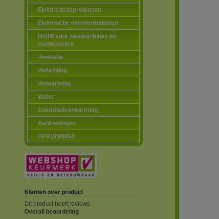
Elektriciteitsproducten
Elektrische vervoermiddelen
Hotfill voor wasmachines en
vaatwassers
Ventilatie
Verlichting
Verwarming
Water
Zwembadverwarming
Aanbiedingen
OPRUIMING!!
Klanten over product
Dit product heeft reviews
Overall beoordeling