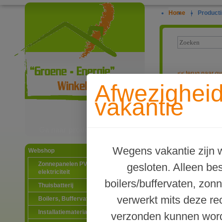
Home
|
Producti
<<
terug naar ov
Afwezighei
Panasonic 1-f
vakantie
& koelen incl
Ga naar productinformatie
Wegens vakantie zijn w
Webshop
Zonnepanelen PV-systemen
gesloten. Alleen b
elektriciteit
boilers/buffervaten, zon
Thuisbatterij
verwerkt mits deze re
Boilers, Buffervaten en toebehoren
Installatiematerialen
verzonden kunnen word